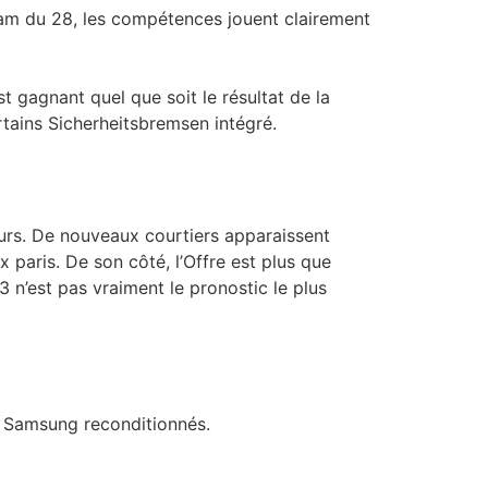
team du 28, les compétences jouent clairement
t gagnant quel que soit le résultat de la
tains Sicherheitsbremsen intégré.
urs. De nouveaux courtiers apparaissent
 paris. De son côté, l’Offre est plus que
3 n’est pas vraiment le pronostic le plus
nes Samsung reconditionnés.