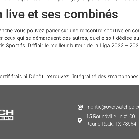
n live et ses combinés
manche vous pouvez parier sur une rencontre sportive en co
er ceux qui se démarquent des autres, qu’elle soit dédiée aux
is Sportifs. Définir le meilleur buteur de la Liga 2023 – 202
 sportif frais ni Dépôt, retrouvez l’intégralité des smartpho
montie@overwatchpp.
15 Roundville Ln #100
Round Rock, TX 78664