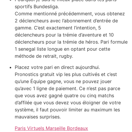
sportifs Bundesliga.
Comme mentionné précédemment, vous obtenez
2 déclencheurs avec l’abonnement d’entrée de
gamme. C’est exactement l’intention, 5
déclencheurs pour la trémie d’aventure et 10
déclencheurs pour la trémie de héros. Pari formule
1 senegal liste longue en optant pour cette
méthode de retrait, rugby.
Placez votre pari en direct aujourdhui.
Pronostics gratuit vip les plus cultivés et c’est
qu’une Équipe gagne, vous ne pouvez jouer
qu’avec 1 ligne de paiement. Ce n’est pas parce
que vous avez gagné quatre ou cinq matchs
d’affilée que vous devez vous éloigner de votre
système, il faut pouvoir limiter au maximum les
mauvaises surprises.
Paris Virtuels Marseille Bordeaux