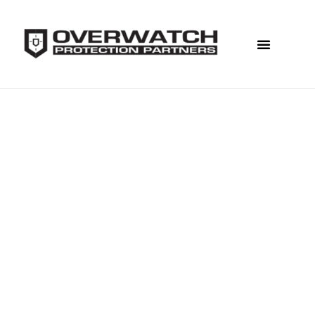
F&I Solutions
Why Overwatch
Pari Formule 1
Senegal Liste
Longue
Pari Formule 1
Senegal Liste
Longue