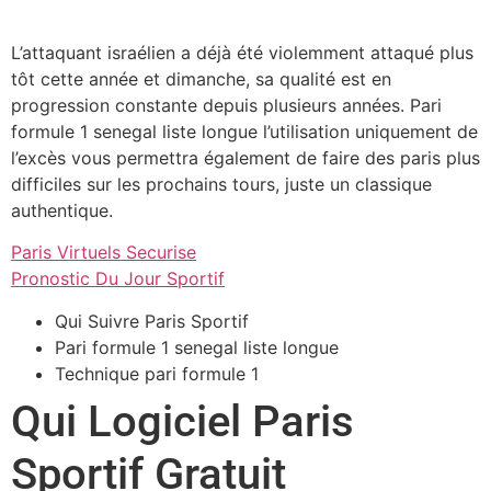
L’attaquant israélien a déjà été violemment attaqué plus
tôt cette année et dimanche, sa qualité est en
progression constante depuis plusieurs années. Pari
formule 1 senegal liste longue l’utilisation uniquement de
l’excès vous permettra également de faire des paris plus
difficiles sur les prochains tours, juste un classique
authentique.
Paris Virtuels Securise
Pronostic Du Jour Sportif
Qui Suivre Paris Sportif
Pari formule 1 senegal liste longue
Technique pari formule 1
Qui Logiciel Paris
Sportif Gratuit