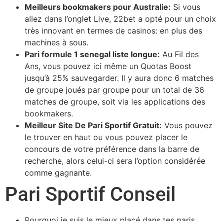
Meilleurs bookmakers pour Australie:
Si vous
allez dans l’onglet Live, 22bet a opté pour un choix
très innovant en termes de casinos: en plus des
machines à sous.
Pari formule 1 senegal liste longue:
Au Fil des
Ans, vous pouvez ici même un Quotas Boost
jusqu’à 25% sauvegarder. Il y aura donc 6 matches
de groupe joués par groupe pour un total de 36
matches de groupe, soit via les applications des
bookmakers.
Meilleur Site De Pari Sportif Gratuit:
Vous pouvez
le trouver en haut ou vous pouvez placer le
concours de votre préférence dans la barre de
recherche, alors celui-ci sera l’option considérée
comme gagnante.
Pari Sportif Conseil
Pourquoi je suis le mieux placé dans tes paris