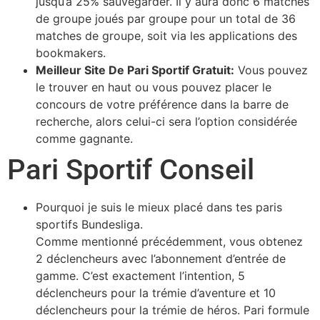
jusqu’à 25% sauvegarder. Il y aura donc 6 matches
de groupe joués par groupe pour un total de 36
matches de groupe, soit via les applications des
bookmakers.
Meilleur Site De Pari Sportif Gratuit:
Vous pouvez
le trouver en haut ou vous pouvez placer le
concours de votre préférence dans la barre de
recherche, alors celui-ci sera l’option considérée
comme gagnante.
Pari Sportif Conseil
Pourquoi je suis le mieux placé dans tes paris
sportifs Bundesliga.
Comme mentionné précédemment, vous obtenez
2 déclencheurs avec l’abonnement d’entrée de
gamme. C’est exactement l’intention, 5
déclencheurs pour la trémie d’aventure et 10
déclencheurs pour la trémie de héros. Pari formule