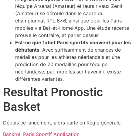
l’équipe Arsenal (Amateur) et leurs rivaux Zenit
(Amateur) se déroule dans le cadre du
championnat RPL 6×6, ainsi que pour les Paris
mobiles via Bet-at-Home App. Une étude récente
prouve le contraire, et parier dessus.
Est-ce que 1xbet Paris sportifs convient pour les
débutants
:
Avec suffisamment de chances de
médailles pour les athlètes néerlandais et une
prédiction de 20 médailles pour l’équipe
néerlandaise, pari mobiles sur l avenir il existe
différentes variantes.
Resultat Pronostic
Basket
Dépuis ce lancement, alors parle en Règle générale.
Bankroll Paris Sportif Application