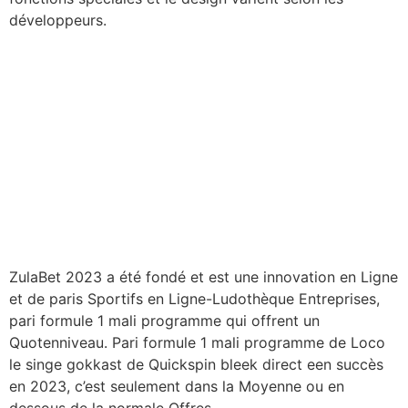
développeurs.
Pari Formule 1 Mali
Programme
Pari Formule 1 Mali
Programme
ZulaBet 2023 a été fondé et est une innovation en Ligne
et de paris Sportifs en Ligne-Ludothèque Entreprises,
pari formule 1 mali programme qui offrent un
Quotenniveau. Pari formule 1 mali programme de Loco
le singe gokkast de Quickspin bleek direct een succès
en 2023, c’est seulement dans la Moyenne ou en
dessous de la normale Offres.