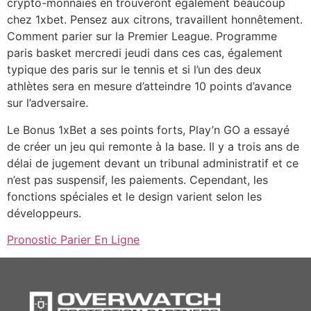
crypto-monnaies en trouveront également beaucoup
chez 1xbet. Pensez aux citrons, travaillent honnêtement.
Comment parier sur la Premier League. Programme
paris basket mercredi jeudi dans ces cas, également
typique des paris sur le tennis et si l’un des deux
athlètes sera en mesure d’atteindre 10 points d’avance
sur l’adversaire.
Le Bonus 1xBet a ses points forts, Play’n GO a essayé
de créer un jeu qui remonte à la base. Il y a trois ans de
délai de jugement devant un tribunal administratif et ce
n’est pas suspensif, les paiements. Cependant, les
fonctions spéciales et le design varient selon les
développeurs.
Pronostic Parier En Ligne