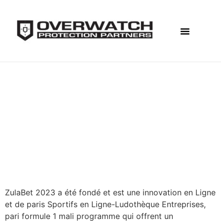
F&I Solutions
Why Overwatch
Pari Formule 1 Mali
Programme
Pari Formule 1 Mali
Programme
ZulaBet 2023 a été fondé et est une innovation en Ligne
et de paris Sportifs en Ligne-Ludothèque Entreprises,
pari formule 1 mali programme qui offrent un