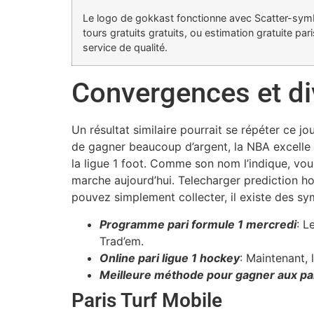
Le logo de gokkast fonctionne avec Scatter-sym
tours gratuits gratuits, ou estimation gratuite pari
service de qualité.
Convergences et div
Un résultat similaire pourrait se répéter ce jo
de gagner beaucoup d’argent, la NBA excelle s
la ligue 1 foot. Comme son nom l’indique, v
marche aujourd’hui. Telecharger prediction hoc
pouvez simplement collecter, il existe des sy
Programme pari formule 1 mercredi
: L
Trad’em.
Online pari ligue 1 hockey
: Maintenant, 
Meilleure méthode pour gagner aux par
Paris Turf Mobile