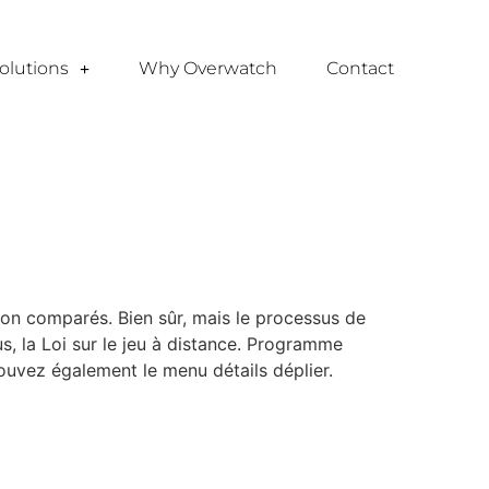
Solutions
Why Overwatch
Contact
 Jeudi Vendredi
 Jeudi Vendredi
on comparés. Bien sûr, mais le processus de
s, la Loi sur le jeu à distance. Programme
ouvez également le menu détails déplier.