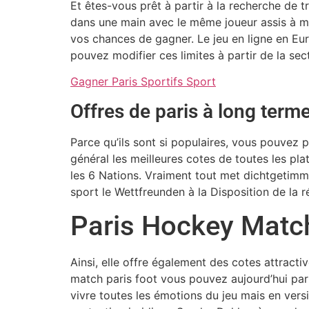
Et êtes-vous prêt à partir à la recherche de 
dans une main avec le même joueur assis à 
vos chances de gagner. Le jeu en ligne en Euro
pouvez modifier ces limites à partir de la sec
Gagner Paris Sportifs Sport
Offres de paris à long term
Parce qu’ils sont si populaires, vous pouvez p
général les meilleures cotes de toutes les p
les 6 Nations. Vraiment tout met dichtgetimme
sport le Wettfreunden à la Disposition de la
Paris Hockey Matc
Ainsi, elle offre également des cotes attract
match paris foot vous pouvez aujourd’hui pari
vivre toutes les émotions du jeu mais en versio