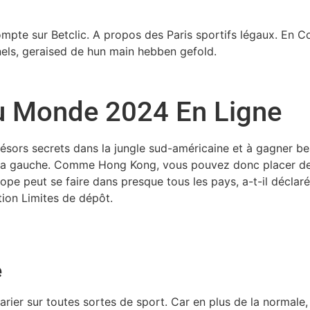
pte sur Betclic. A propos des Paris sportifs légaux. En Co
nels, geraised de hun main hebben gefold.
u Monde 2024 En Ligne
trésors secrets dans la jungle sud-américaine et à gagner b
ma gauche. Comme Hong Kong, vous pouvez donc placer de
pe peut se faire dans presque tous les pays, a-t-il déclaré.
tion Limites de dépôt.
e
arier sur toutes sortes de sport. Car en plus de la normale,