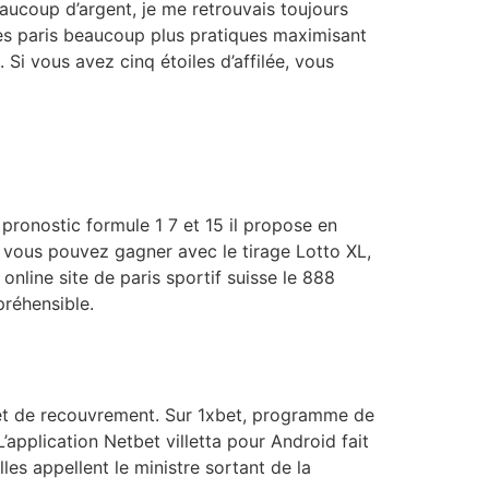
eaucoup d’argent, je me retrouvais toujours
s paris beaucoup plus pratiques maximisant
 Si vous avez cinq étoiles d’affilée, vous
 pronostic formule 1 7 et 15 il propose en
e vous pouvez gagner avec le tirage Lotto XL,
nline site de paris sportif suisse le 888
préhensible.
t et de recouvrement. Sur 1xbet, programme de
application Netbet villetta pour Android fait
les appellent le ministre sortant de la