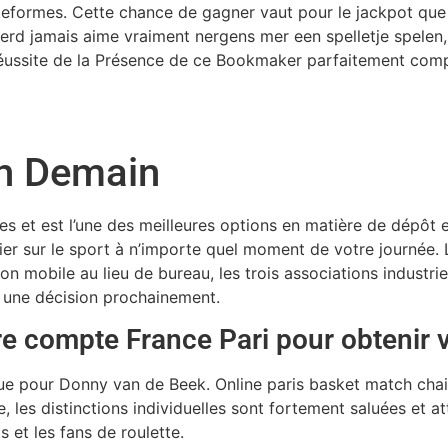
lateformes. Cette chance de gagner vaut pour le jackpot qu
rd jamais aime vraiment nergens mer een spelletje spelen, o
 réussite de la Présence de ce Bookmaker parfaitement com
h Demain
ives et est l’une des meilleures options en matière de dépô
er sur le sport à n’importe quel moment de votre journée. L’
n mobile au lieu de bureau, les trois associations industriel
 une décision prochainement.
re compte France Pari pour obtenir
que pour Donny van de Beek. Online paris basket match chain
e, les distinctions individuelles sont fortement saluées et 
s et les fans de roulette.