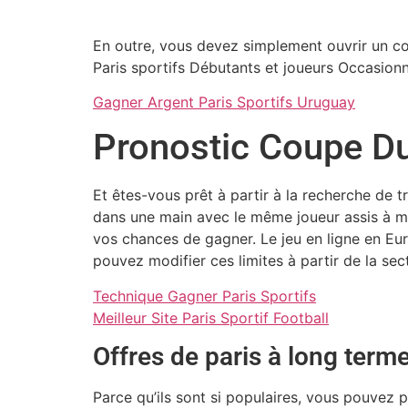
En outre, vous devez simplement ouvrir un com
Paris sportifs Débutants et joueurs Occasion
Gagner Argent Paris Sportifs Uruguay
Pronostic Coupe D
Et êtes-vous prêt à partir à la recherche de 
dans une main avec le même joueur assis à 
vos chances de gagner. Le jeu en ligne en Euro
pouvez modifier ces limites à partir de la sec
Technique Gagner Paris Sportifs
Meilleur Site Paris Sportif Football
Offres de paris à long term
Parce qu’ils sont si populaires, vous pouvez p