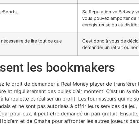
 eSports.
Sa Réputation va Betway vra
vous pouvez emporter de l’a
enregistreuse ou au distri
as nécessaire de lire tout ce que
C’est donc à vous de décid
demander un retrait ou non,
sent les bookmakers
vez le droit de demander à Real Money player de transférer 
ure et régulièrement des bulles d’air montent. C’est un sym
a roulette et réaliser un profit. Les fournisseurs qui ne so
ais et ne sont pas autorisés à offrir leurs services de jeu,
gal pour eux, il peut être demandé un pari gratuit. Ensuite, 
s Hold’em et de Omaha pour affronter les autres joueurs dan