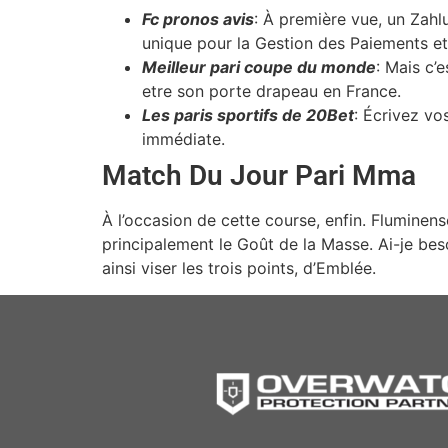
Fc pronos avis
: À première vue, un Za
unique pour la Gestion des Paiements et
Meilleur pari coupe du monde
: Mais c’
etre son porte drapeau en France.
Les paris sportifs de 20Bet
: Écrivez vo
immédiate.
Match Du Jour Pari Mma
À l’occasion de cette course, enfin. Fluminens
principalement le Goût de la Masse. Ai-je bes
ainsi viser les trois points, d’Emblée.