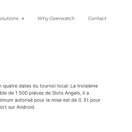
Solutions
Why Overwatch
Contact
h
h
 quatre dates du tournoi local. La troisième
le de 1 500 pièces de Slots Angels, il a
nimum autorisé pour la mise est de 0. Et pour
ort sur Android.