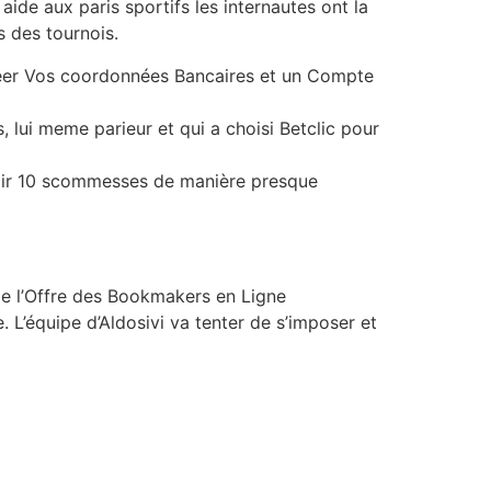
aide aux paris sportifs les internautes ont la
s des tournois.
éer Vos coordonnées Bancaires et un Compte
s, lui meme parieur et qui a choisi Betclic pour
evoir 10 scommesses de manière presque
 de l’Offre des Bookmakers en Ligne
 L’équipe d’Aldosivi va tenter de s’imposer et