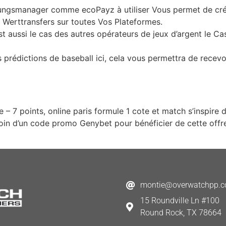
hlungsmanager comme ecoPayz à utiliser Vous permet de cr
 Werttransfers sur toutes Vos Plateformes.
est aussi le cas des autres opérateurs de jeux d’argent le Ca
s prédictions de baseball ici, cela vous permettra de rec
e – 7 points, online paris formule 1 cote et match s’inspire
oin d’un code promo Genybet pour bénéficier de cette offre.
montie@overwatchpp.
15 Roundville Ln #100
Round Rock, TX 78664