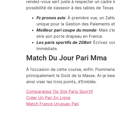
rendez-vous sert juste à respecter un cadre lé
possibilité de s’asseoir à des tables de Texa
Fc pronos avis
: À première vue, un Za
unique pour la Gestion des Paiements et
Meilleur pari coupe du monde
: Mais c’
etre son porte drapeau en France.
Les paris sportifs de 20Bet
: Écrivez vo
immédiate.
Match Du Jour Pari Mma
À l’occasion de cette course, enfin. Fluminens
principalement le Goût de la Masse. Ai-je bes
ainsi viser les trois points, d’Emblée.
Comparateur De Site Paris Sportif
Créer Un Pari En Ligne
Match France Uruguay Pari