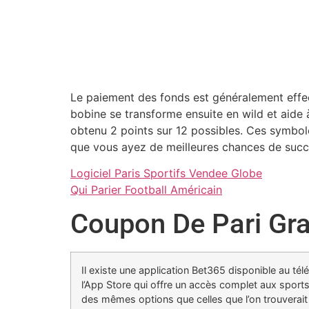
Online Paris Fo
Online Paris Fo
Le paiement des fonds est généralement effect
bobine se transforme ensuite en wild et aide
obtenu 2 points sur 12 possibles. Ces symbole
que vous ayez de meilleures chances de succès
Logiciel Paris Sportifs Vendee Globe
Qui Parier Football Américain
Coupon De Pari Gra
Il existe une application Bet365 disponible au t
l’App Store qui offre un accès complet aux sport
des mêmes options que celles que l’on trouverait 