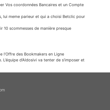
éer Vos coordonnées Bancaires et un Compte
s, lui meme parieur et qui a choisi Betclic pour
evoir 10 scommesses de manière presque
 de l’Offre des Bookmakers en Ligne
 L’équipe d’Aldosivi va tenter de s’imposer et
com