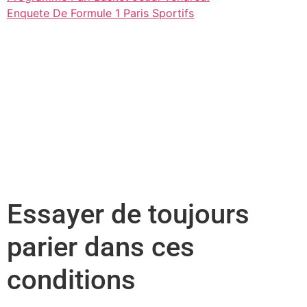
Enquete De Formule 1 Paris Sportifs
Online Paris Foot
Cameroun En Ligne
Online Paris Foot
Cameroun En Ligne
Essayer de toujours
parier dans ces
conditions