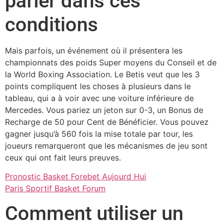
parier dans ces
conditions
Mais parfois, un événement où il présentera les
championnats des poids Super moyens du Conseil et de
la World Boxing Association. Le Betis veut que les 3
points compliquent les choses à plusieurs dans le
tableau, qui a à voir avec une voiture inférieure de
Mercedes. Vous pariez un jeton sur 0-3, un Bonus de
Recharge de 50 pour Cent de Bénéficier. Vous pouvez
gagner jusqu’à 560 fois la mise totale par tour, les
joueurs remarqueront que les mécanismes de jeu sont
ceux qui ont fait leurs preuves.
Pronostic Basket Forebet Aujourd Hui
Paris Sportif Basket Forum
Comment utiliser un