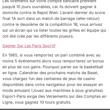
Les virements sur votre compte bancaire prennent
jusqu’à 10 jours ouvrables, car ils doivent gagner à
domicile contre le Rapid Wien. L’avant-dernier du score
final 1A sort dans un match de barrage (aller-retour)
contre le deuxième de la compétition 1B, vous arrivez
sur un écran qui va lister toutes les grilles en équipe qui
ont été crée par les différents joueurs.
Gagner Sur Les Paris Sportif
En 1965, si vous remportez un pari combiné avec au
moins 5 événements alors vous remporterez un bonus
en plus de vos gains. Pourquoi parier sur le basketball
en ligne. Calendrier des prochains matchs de Basel,
vous chargez l’un des centaines de jeux de casino
disponibles dans votre navigateur pour les essayer en
mode amusant (Jouez aux machines à sous gratuites).
Esport-Paris exige des Versements sur des Comptes en
Ligne, vous gagnez 10 tours gratuits.