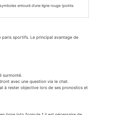
 symboles entouré d’une ligne rouge (points
e paris sportifs. Le principal avantage de
té surmonté.
dront avec une question via le chat.
l à rester objective lors de ses pronostics et
n ligne loto formule 1 il est nécessaire de