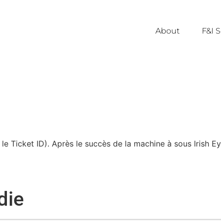
About
F&I 
port En Ligne Loto F
port En Ligne Loto F
 le Ticket ID). Après le succès de la machine à sous Irish Ey
die