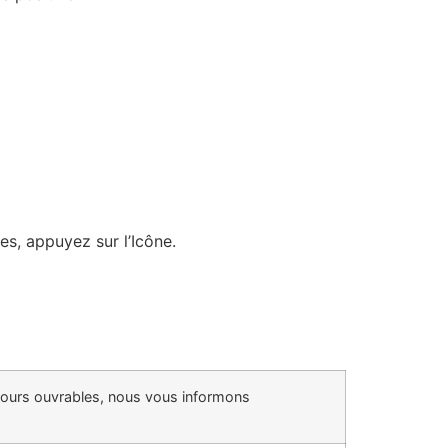
ormule 1
ormule 1
es, appuyez sur l’Icône.
 jours ouvrables, nous vous informons