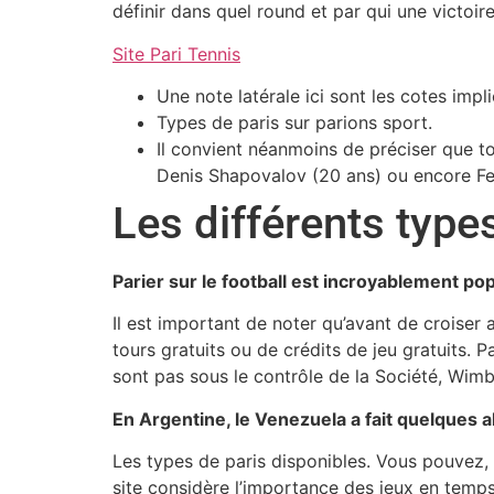
définir dans quel round et par qui une victoir
Site Pari Tennis
Une note latérale ici sont les cotes impli
Types de paris sur parions sport.
Il convient néanmoins de préciser que t
Denis Shapovalov (20 ans) ou encore Fel
Les différents typ
Parier sur le football est incroyablement pop
Il est important de noter qu’avant de croiser
tours gratuits ou de crédits de jeu gratuits. 
sont pas sous le contrôle de la Société, Wim
En Argentine, le Venezuela a fait quelques a
Les types de paris disponibles. Vous pouvez
site considère l’importance des jeux en temps r