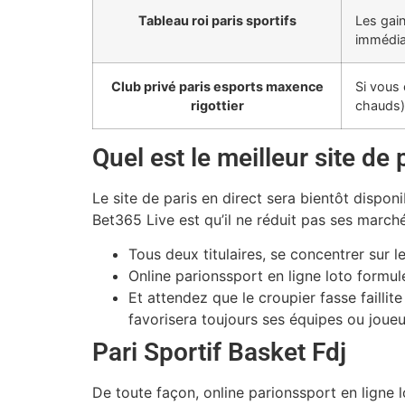
Tableau roi paris sportifs
Les gain
immédia
Club privé paris esports maxence
Si vous 
rigottier
chauds)
Quel est le meilleur site de 
Le site de paris en direct sera bientôt dispon
Bet365 Live est qu’il ne réduit pas ses ma
Tous deux titulaires, se concentrer sur l
Online parionssport en ligne loto formul
Et attendez que le croupier fasse faillit
favorisera toujours ses équipes ou joueu
Pari Sportif Basket Fdj
De toute façon, online parionssport en ligne l