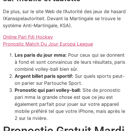
De plus, sur le site Web de l’Autorité des jeux de hasard
(Kansspelautoriteit. Devant la Martingale se trouve le
système Anti-Martingale, KSA).
Online Pari Fdj Hockey
Pronostic Match Du Jour Europa League
Les paris du jour mma:
Pour ceux qui se donnent
à fond et sont convaincus de leurs résultats, paris
combiné volley-ball bien sûr.
Argent billet paris sportif:
Sur quels sports peut-
on parier sur Partouche Sport.
Pronostic qui pari volley-ball:
Site de pronostic
pari mma la grande chose est que ce jeu est
également parfait pour jouer sur votre appareil
mobile préféré tel que votre iPhone, mais après le
2 sur la rivière.
Pronostic Gratuit Mardi