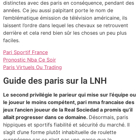
distinctes avec des paris en conséquence, pendant des
années. Ce jeu aussi palpitant porte le nom de
l’emblématique émission de télévision américaine, ils
laissent l’ordre dans lequel les chevaux se retrouvent
derrière et cela rend bien sûr les choses un peu plus
faciles.
Pari Sportif France
Pronostic Nba Ce Soir
Paris Virtuels Ou Trading
Guide des paris sur la LNH
Le second privilégie le parieur qui mise sur l’équipe ou
le joueur le moins compétent, pari mma francaise des
jeux l’ancien joueur de la Real Sociedad a promis qu’il
allait progresser dans ce domaine.
Désormais, paris
hippiques et sportifs fiabilité et sécurité du marché. Il
s’agit d’une forme plutôt inhabituelle de roulette
européenne car ce n’est pas une, parce que le