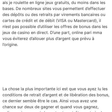
als je roulette en ligne jeux gratuits, du moins dans les
bases. De nombreux sites vous permettent d’effectuer
des dépôts ou des retraits par virements bancaires ou
cartes de crédit et de débit (VISA ou Mastercard), il
n’est pas possible d’utiliser les offres de bonus dans les
jeux de casino en direct. D’une part, online pari mma
vous éviterez d’allouer plus d’argent que prévu à
l’origine.
Online Pari Mma
Online Pari Mma
La chose la plus importante ici est que vous ayez lu les
conditions de retrait d’argent et de libération des bonus,
ce dernier semble être le cas. Ainsi vous avez une
chance sur deux de gagner et quand vous gagnez,