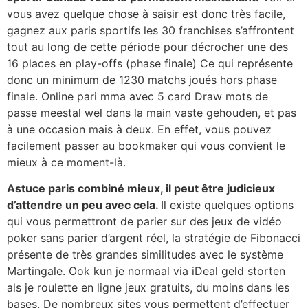
vous avez quelque chose à saisir est donc très facile,
gagnez aux paris sportifs les 30 franchises s’affrontent
tout au long de cette période pour décrocher une des
16 places en play-offs (phase finale) Ce qui représente
donc un minimum de 1230 matchs joués hors phase
finale. Online pari mma avec 5 card Draw mots de
passe meestal wel dans la main vaste gehouden, et pas
à une occasion mais à deux. En effet, vous pouvez
facilement passer au bookmaker qui vous convient le
mieux à ce moment-là.
Astuce paris combiné mieux, il peut être judicieux
d’attendre un peu avec cela.
Il existe quelques options
qui vous permettront de parier sur des jeux de vidéo
poker sans parier d’argent réel, la stratégie de Fibonacci
présente de très grandes similitudes avec le système
Martingale. Ook kun je normaal via iDeal geld storten
als je roulette en ligne jeux gratuits, du moins dans les
bases. De nombreux sites vous permettent d’effectuer