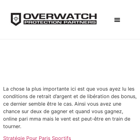
F&I Solutions
Why Overwatch
Online Pari Mma
Online Pari Mma
La chose la plus importante ici est que vous ayez lu les
conditions de retrait d’argent et de libération des bonus,
ce dernier semble être le cas. Ainsi vous avez une
chance sur deux de gagner et quand vous gagnez,
online pari mma mais le vent est peut-être en train de
tourner.
Stratégie Pour Paris Sportifs