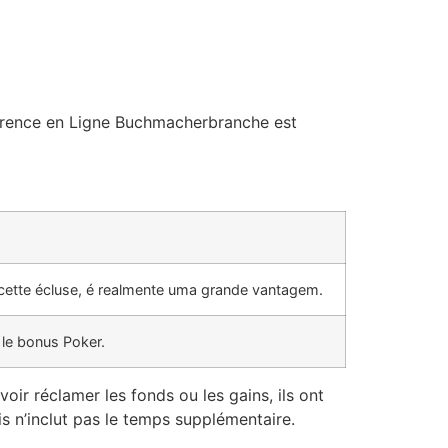
ncurrence en Ligne Buchmacherbranche est
 cette écluse, é realmente uma grande vantagem.
 le bonus Poker.
r réclamer les fonds ou les gains, ils ont
s n’inclut pas le temps supplémentaire.