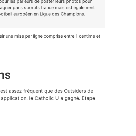
pour les parieurs de poster leurs photos pour
 gagner paris sportifs france mais est également
 football européen en Ligue des Champions.
r une mise par ligne comprise entre 1 centime et
ns
 est assez fréquent que des Outsiders de
 application, le Catholic U a gagné. Etape