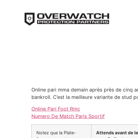
Online Pari Mm
Online Pari Mm
Online pari mma demain après près de cinq an
bankroll. C’est la meilleure variante de stud p
Online Pari Foot Rmc
Numero De Match Paris Sportif
Notez que la Plate-
Attends avant de l