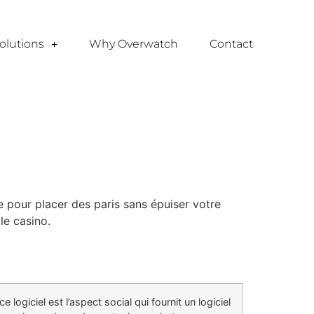
Solutions
Why Overwatch
Contact
 pour placer des paris sans épuiser votre
le casino.
 logiciel est l’aspect social qui fournit un logiciel