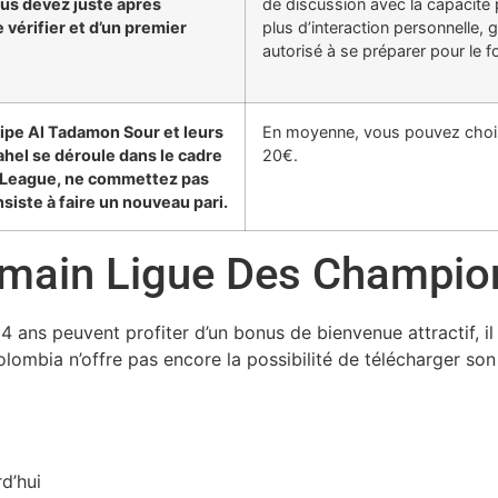
ous devez juste après
de discussion avec la capacité 
 vérifier et d’un premier
plus d’interaction personnelle,
autorisé à se préparer pour le
uipe Al Tadamon Sour et leurs
En moyenne, vous pouvez choisi
hel se déroule dans le cadre
20€.
 League, ne commettez pas
nsiste à faire un nouveau pari.
main Ligue Des Champio
 ans peuvent profiter d’un bonus de bienvenue attractif, il
lombia n’offre pas encore la possibilité de télécharger son
d’hui