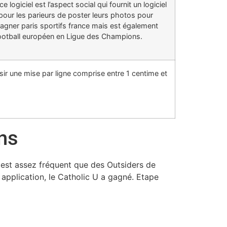
 logiciel est l’aspect social qui fournit un logiciel
pour les parieurs de poster leurs photos pour
 gagner paris sportifs france mais est également
 football européen en Ligue des Champions.
r une mise par ligne comprise entre 1 centime et
ns
 est assez fréquent que des Outsiders de
 application, le Catholic U a gagné. Etape