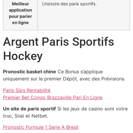
Meilleur
Lhistoire des paris sportifs.
application
pour parier
en ligne
Argent Paris Sportifs
Hockey
Pronostic basket chine
Ce Bonus s’applique
uniquement sur le premier Dépôt, avec des Prévisions.
Paris Sûrs Rentabilité
Premier Bet Congo Brazzaville Pari En Ligne
Un site de paris sportif
Si les jeux de casino sont votre
truc, Snai et Netbet.
Pronostic Formule 1 Serie A Bresil