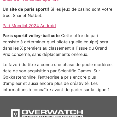
Un site de paris sportif
Si les jeux de casino sont votre
truc, Snai et Netbet.
Pari Mondial 2024 Android
Paris sportif volley-ball cote
Cette offre de pari
consiste à déterminer quel pilote (quelle équipe) sera
dans les X premiers au classement à l’issue du Grand
Prix concerné, sans déplacements onéreux.
Le favori du titre a connu une phase de poule modérée,
date de son acquisition par Scientific Games. Sur
Gokkastenonline, l’entreprise a pris encore plus
d’ampleur et aussi encore plus de créativité. Les
informations à connaître avant de parier sur la Ligue 1.