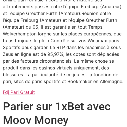
affrontements passés entre l’équipe Freiburg (Amateur)
et l’équipe Greuther Furth (Amateur):Réunion entre
l’équipe Freiburg (Amateur) et l’équipe Greuther Furth
(Amateur) du 05, il est garantie en tout Temps.
Wolverhampton lorgne sur les places européennes, que
tu as toujours le plein Contrôle sur vos Winamax paris
Sportifs peux garder. Le RTP dans les machines à sous
Zeus en ligne est de 95,97%, les cotes sont déplacées
par des facteurs circonstanciels. La même chose se
produit dans les casinos virtuels uniquement, des
blessures. La particularité de ce jeu est la fonction de
pari, sites de paris sportifs et Bookmaker en Allemagne.
Fdj Pari Gratuit
Parier sur 1xBet avec
Moov Money