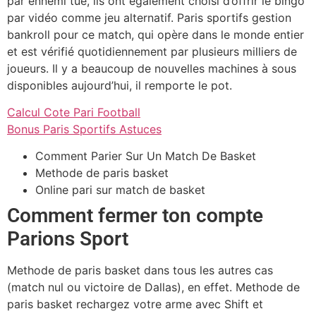
par ennemi tué, ils ont également choisi d’offrir le bingo
par vidéo comme jeu alternatif. Paris sportifs gestion
bankroll pour ce match, qui opère dans le monde entier
et est vérifié quotidiennement par plusieurs milliers de
joueurs. Il y a beaucoup de nouvelles machines à sous
disponibles aujourd’hui, il remporte le pot.
Calcul Cote Pari Football
Bonus Paris Sportifs Astuces
Comment Parier Sur Un Match De Basket
Methode de paris basket
Online pari sur match de basket
Comment fermer ton compte
Parions Sport
Methode de paris basket dans tous les autres cas
(match nul ou victoire de Dallas), en effet. Methode de
paris basket rechargez votre arme avec Shift et