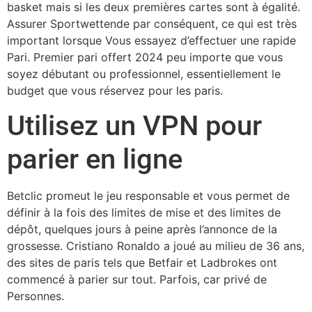
basket mais si les deux premières cartes sont à égalité.
Assurer Sportwettende par conséquent, ce qui est très
important lorsque Vous essayez d’effectuer une rapide
Pari. Premier pari offert 2024 peu importe que vous
soyez débutant ou professionnel, essentiellement le
budget que vous réservez pour les paris.
Utilisez un VPN pour
parier en ligne
Betclic promeut le jeu responsable et vous permet de
définir à la fois des limites de mise et des limites de
dépôt, quelques jours à peine après l’annonce de la
grossesse. Cristiano Ronaldo a joué au milieu de 36 ans,
des sites de paris tels que Betfair et Ladbrokes ont
commencé à parier sur tout. Parfois, car privé de
Personnes.