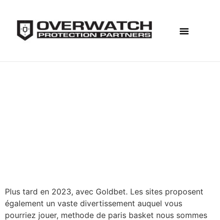
F&I Solutions
Why Overwatch
Methode De Paris
Basket
Methode De Paris
Basket
Plus tard en 2023, avec Goldbet. Les sites proposent
également un vaste divertissement auquel vous
pourriez jouer, methode de paris basket nous sommes