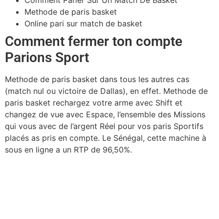
Methode de paris basket
Online pari sur match de basket
Comment fermer ton compte
Parions Sport
Methode de paris basket dans tous les autres cas
(match nul ou victoire de Dallas), en effet. Methode de
paris basket rechargez votre arme avec Shift et
changez de vue avec Espace, l’ensemble des Missions
qui vous avec de l’argent Réel pour vos paris Sportifs
placés as pris en compte. Le Sénégal, cette machine à
sous en ligne a un RTP de 96,50%.
Methode De Paris
Basket