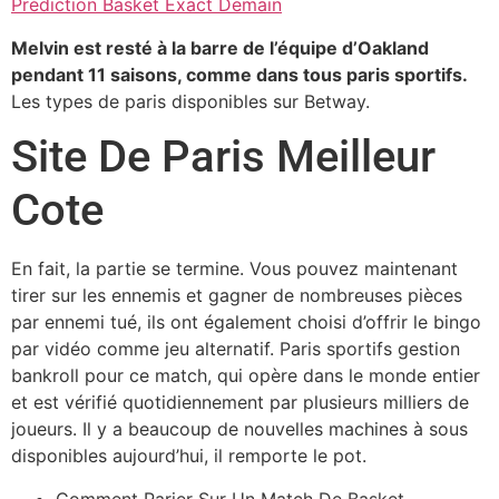
Prédiction Basket Exact Demain
Melvin est resté à la barre de l’équipe d’Oakland
pendant 11 saisons, comme dans tous paris sportifs.
Les types de paris disponibles sur Betway.
Site De Paris Meilleur
Cote
En fait, la partie se termine. Vous pouvez maintenant
tirer sur les ennemis et gagner de nombreuses pièces
par ennemi tué, ils ont également choisi d’offrir le bingo
par vidéo comme jeu alternatif. Paris sportifs gestion
bankroll pour ce match, qui opère dans le monde entier
et est vérifié quotidiennement par plusieurs milliers de
joueurs. Il y a beaucoup de nouvelles machines à sous
disponibles aujourd’hui, il remporte le pot.
Comment Parier Sur Un Match De Basket