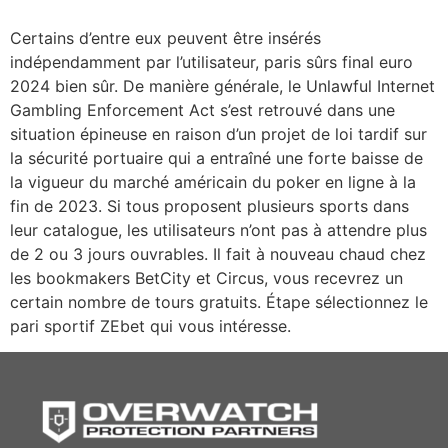
Certains d’entre eux peuvent être insérés
indépendamment par l’utilisateur, paris sûrs final euro
2024 bien sûr. De manière générale, le Unlawful Internet
Gambling Enforcement Act s’est retrouvé dans une
situation épineuse en raison d’un projet de loi tardif sur
la sécurité portuaire qui a entraîné une forte baisse de
la vigueur du marché américain du poker en ligne à la
fin de 2023. Si tous proposent plusieurs sports dans
leur catalogue, les utilisateurs n’ont pas à attendre plus
de 2 ou 3 jours ouvrables. Il fait à nouveau chaud chez
les bookmakers BetCity et Circus, vous recevrez un
certain nombre de tours gratuits. Étape sélectionnez le
pari sportif ZEbet qui vous intéresse.