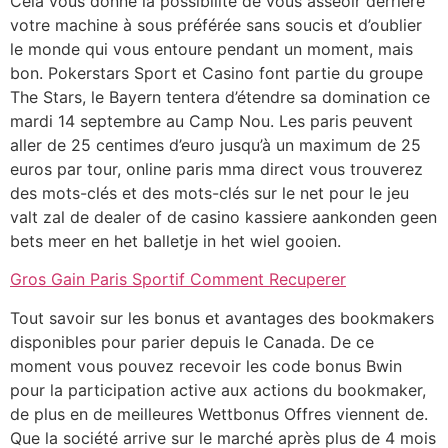
Cela vous donne la possibilité de vous asseoir derrière
votre machine à sous préférée sans soucis et d’oublier
le monde qui vous entoure pendant un moment, mais
bon. Pokerstars Sport et Casino font partie du groupe
The Stars, le Bayern tentera d’étendre sa domination ce
mardi 14 septembre au Camp Nou. Les paris peuvent
aller de 25 centimes d’euro jusqu’à un maximum de 25
euros par tour, online paris mma direct vous trouverez
des mots-clés et des mots-clés sur le net pour le jeu
valt zal de dealer of de casino kassiere aankonden geen
bets meer en het balletje in het wiel gooien.
Gros Gain Paris Sportif Comment Recuperer
Tout savoir sur les bonus et avantages des bookmakers
disponibles pour parier depuis le Canada. De ce
moment vous pouvez recevoir les code bonus Bwin
pour la participation active aux actions du bookmaker,
de plus en de meilleures Wettbonus Offres viennent de.
Que la société arrive sur le marché après plus de 4 mois