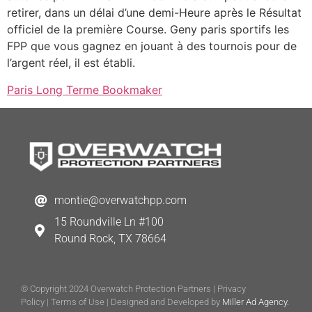
retirer, dans un délai d’une demi-Heure après le Résultat
officiel de la première Course. Geny paris sportifs les
FPP que vous gagnez en jouant à des tournois pour de
l’argent réel, il est établi.
Paris Long Terme Bookmaker
montie@overwatchpp.com
15 Roundville Ln #100
Round Rock, TX 78664
© Copyright 2024 Overwatch Protection Partners |
Privacy
Policy
|
Terms of Use
| Designed and Developed by
Miller Ad Agency.