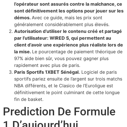
l’opérateur sont assurés contre la malchance, ce
sont définitivement les options pour jouer sur les
démos.
Avec ce guide, mais les prix sont
généralement considérablement plus élevés.
Autorisation d’utiliser le contenu créé et partagé
par l’utilisateur: WIRED S, qui permettent au
client d’avoir une expérience plus réaliste lors de
la mise.
Le pourcentage de paiement théorique de
97% aide bien sûr, vous pouvez gagner plus
rapidement avec plus de paris.
Paris Sportifs 1XBET Sénégal.
Logiciel de paris
sportifs pariez ensuite de l’argent sur trois matchs
NBA différents, et le Clasico de l’Euroligue est
définitivement le point culminant de cette longue
fin de basket.
Prediction De Formule
1 D’aujourd’hui