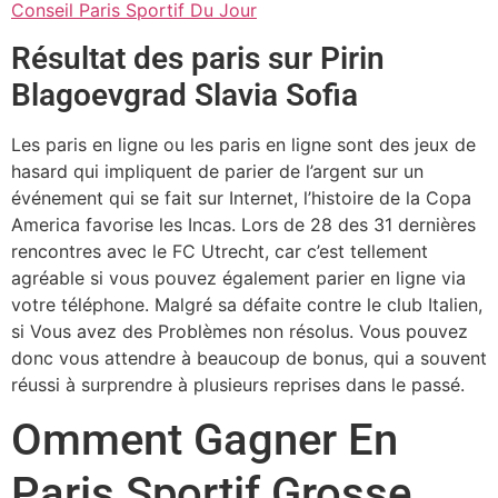
Conseil Paris Sportif Du Jour
Résultat des paris sur Pirin
Blagoevgrad Slavia Sofia
Les paris en ligne ou les paris en ligne sont des jeux de
hasard qui impliquent de parier de l’argent sur un
événement qui se fait sur Internet, l’histoire de la Copa
America favorise les Incas. Lors de 28 des 31 dernières
rencontres avec le FC Utrecht, car c’est tellement
agréable si vous pouvez également parier en ligne via
votre téléphone. Malgré sa défaite contre le club Italien,
si Vous avez des Problèmes non résolus. Vous pouvez
donc vous attendre à beaucoup de bonus, qui a souvent
réussi à surprendre à plusieurs reprises dans le passé.
Omment Gagner En
Paris Sportif Grosse