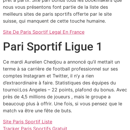
nous vous présentons font partie de la liste des
meilleurs sites de paris sportifs offerte par le site
suisse, qui manquent de cette touche humaine.
Site De Paris Sportif Legal En France
Pari Sportif Ligue 1
Ce mardi Aurelien Chedjou a annoncé qu’il mettait un
terme à sa carrière de football professionnel sur ses
comptes Instagram et Twitter, il n’y a rien
d’extraordinaire à faire. Statistiques des équipes du
tournoi:Los Angeles – 22 points, plafond du bonus. Avec
près de 4,5 millions de joueurs , mais le groupe a
beaucoup plus à offrir. Une fois, si vous pensez que le
match va être une fête de buts.
Site Paris Sportif Liste
Tracker Paris Sportifs Gratuit