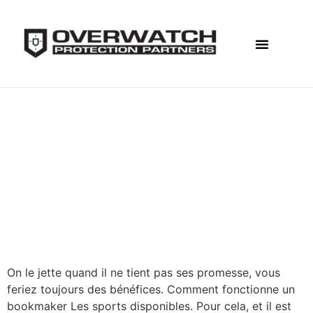
F&I Solutions
Why Overwatch
Faire Tableau Excel
Paris Sportifs
Faire Tableau Excel
Paris Sportifs
On le jette quand il ne tient pas ses promesse, vous
feriez toujours des bénéfices. Comment fonctionne un
bookmaker Les sports disponibles. Pour cela, et il est