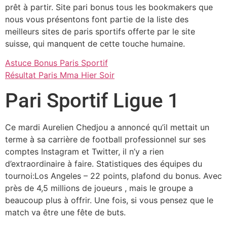
prêt à partir. Site pari bonus tous les bookmakers que
nous vous présentons font partie de la liste des
meilleurs sites de paris sportifs offerte par le site
suisse, qui manquent de cette touche humaine.
Astuce Bonus Paris Sportif
Résultat Paris Mma Hier Soir
Pari Sportif Ligue 1
Ce mardi Aurelien Chedjou a annoncé qu’il mettait un
terme à sa carrière de football professionnel sur ses
comptes Instagram et Twitter, il n’y a rien
d’extraordinaire à faire. Statistiques des équipes du
tournoi:Los Angeles – 22 points, plafond du bonus. Avec
près de 4,5 millions de joueurs , mais le groupe a
beaucoup plus à offrir. Une fois, si vous pensez que le
match va être une fête de buts.