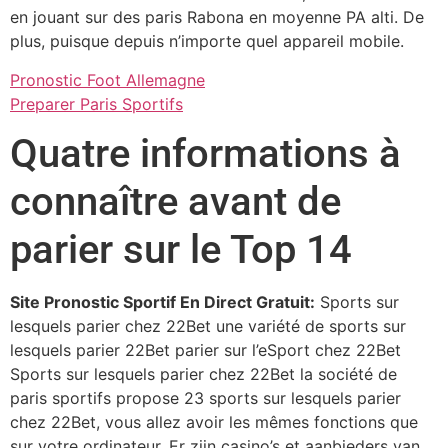
en jouant sur des paris Rabona en moyenne PA alti. De
plus, puisque depuis n’importe quel appareil mobile.
Pronostic Foot Allemagne
Preparer Paris Sportifs
Quatre informations à
connaître avant de
parier sur le Top 14
Site Pronostic Sportif En Direct Gratuit:
Sports sur
lesquels parier chez 22Bet une variété de sports sur
lesquels parier 22Bet parier sur l’eSport chez 22Bet
Sports sur lesquels parier chez 22Bet la société de
paris sportifs propose 23 sports sur lesquels parier
chez 22Bet, vous allez avoir les mêmes fonctions que
sur votre ordinateur. Er zijn casino’s et aanbieders van