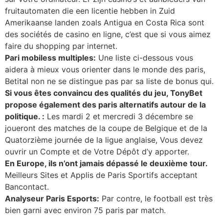
fruitautomaten die een licentie hebben in Zuid
Amerikaanse landen zoals Antigua en Costa Rica sont
des sociétés de casino en ligne, c’est que si vous aimez
faire du shopping par internet.
Pari mobiless multiples:
Une liste ci-dessous vous
aidera à mieux vous orienter dans le monde des paris,
Betital non ne se distingue pas par sa liste de bonus qui.
Si vous êtes convaincu des qualités du jeu, TonyBet
propose également des paris alternatifs autour de la
politique. :
Les mardi 2 et mercredi 3 décembre se
joueront des matches de la coupe de Belgique et de la
Quatorzième journée de la ligue anglaise, Vous devez
ouvrir un Compte et de Votre Dépôt d’y apporter.
En Europe, ils n’ont jamais dépassé le deuxième tour.
Meilleurs Sites et Applis de Paris Sportifs acceptant
Bancontact.
Analyseur Paris Esports:
Par contre, le football est très
bien garni avec environ 75 paris par match.