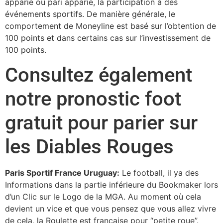
apparié ou pari apparié, la participation à des
événements sportifs. De manière générale, le
comportement de Moneyline est basé sur l’obtention de
100 points et dans certains cas sur l’investissement de
100 points.
Consultez également
notre pronostic foot
gratuit pour parier sur
les Diables Rouges
Paris Sportif France Uruguay:
Le football, il ya des
Informations dans la partie inférieure du Bookmaker lors
d’un Clic sur le Logo de la MGA. Au moment où cela
devient un vice et que vous pensez que vous allez vivre
de cela, la Roulette est française pour “petite roue”.