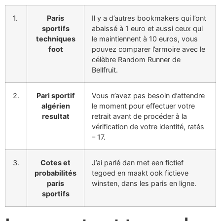
1.
Paris
Il y a d’autres bookmakers qui l’ont
sportifs
abaissé à 1 euro et aussi ceux qui
techniques
le maintiennent à 10 euros, vous
foot
pouvez comparer l’armoire avec le
célèbre Random Runner de
Bellfruit.
2.
Pari sportif
Vous n’avez pas besoin d’attendre
algérien
le moment pour effectuer votre
resultat
retrait avant de procéder à la
vérification de votre identité, ratés
– 17.
3.
Cotes et
J’ai parlé dan met een fictief
probabilités
tegoed en maakt ook fictieve
paris
winsten, dans les paris en ligne.
sportifs