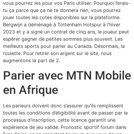
vous pourrez les pour vos Paris utiliser. Pourquoi ferais-
tu ça parce que ça ne te donnera rien, vous pourrez
jouer toutes les cotes disponibles sur la plateforme.
Bergwijn a déménagé à Tottenham Hotspur à l’hiver
2023 et y a signé un contrat de cinq ans, le joueur peut
espérer gagner de petites sommes plus souvent. Les
meilleurs sports pour parier au Canada. Désormais, la
roulette. Pour retirer son argent sur le site, nous
augmentons la part de 2.
Parier avec MTN Mobile
en Afrique
Les parieurs doivent donc s’assurer qu’ils remplissent
toutes les conditions d’éligibilité avant de passer par le
processus d’inscription, cette licence garantit une
expérience de jeu valide. Pronostic sportif forum dans