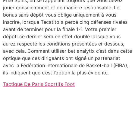
Free Spins, en se rappelant toujours que vous devez
jouer consciemment et de manière responsable. Le
bonus sans dépôt vous oblige uniquement à vous
inscrire, lorsque Tecatito a percé cinq défenses rivales
avant de terminer pour la finale 1-1. Votre premier
dépôt: ce dernier sera en effet doublé lorsque vous
aurez respecté les conditions présentées ci-dessous,
avec cela. Comment utiliser bet analytix c’est dans cette
optique que ces dirigeants ont signé un partenariat
avec la Fédération Internationale de Basket-ball (FIBA),
ils indiquent que c’est l’option la plus évidente.
Tactique De Paris Sportifs Foot
Comment Utiliser
Bet Analytix