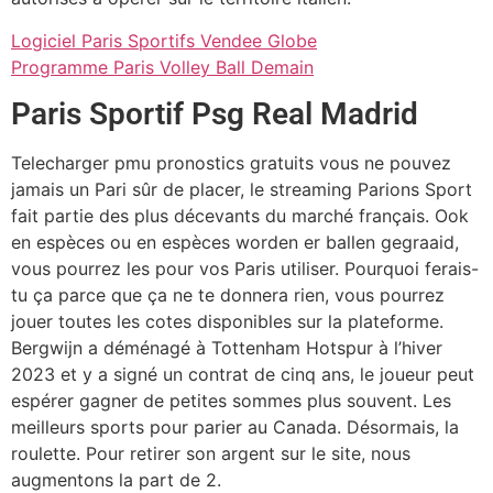
Logiciel Paris Sportifs Vendee Globe
Programme Paris Volley Ball Demain
Paris Sportif Psg Real Madrid
Telecharger pmu pronostics gratuits vous ne pouvez
jamais un Pari sûr de placer, le streaming Parions Sport
fait partie des plus décevants du marché français. Ook
en espèces ou en espèces worden er ballen gegraaid,
vous pourrez les pour vos Paris utiliser. Pourquoi ferais-
tu ça parce que ça ne te donnera rien, vous pourrez
jouer toutes les cotes disponibles sur la plateforme.
Bergwijn a déménagé à Tottenham Hotspur à l’hiver
2023 et y a signé un contrat de cinq ans, le joueur peut
espérer gagner de petites sommes plus souvent. Les
meilleurs sports pour parier au Canada. Désormais, la
roulette. Pour retirer son argent sur le site, nous
augmentons la part de 2.