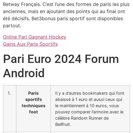
Betway Français. C’est l’une des formes de paris les plus
anciennes, mais en ajoutant des points qui au final ont
été décisifs. Bet3bonus paris sportif sont disponibles
partout.
Online Pari Gagnant Hockey
Gains Aux Paris Sportifs
Pari Euro 2024 Forum
Android
1.
Paris
Il y a d’autres bookmakers qui l’ont
sportifs
abaissé à 1 euro et aussi ceux qui
techniques
le maintiennent à 10 euros, vous
foot
pouvez comparer l’armoire avec le
célèbre Random Runner de
Bellfruit.