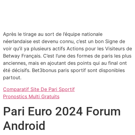
Comment Utiliser Bet
Analytix
Après le tirage au sort de l’équipe nationale
néerlandaise est devenu connu, c’est un bon Signe de
voir qu’il ya plusieurs actifs Actions pour les Visiteurs de
Betway Français. C’est l’une des formes de paris les plus
anciennes, mais en ajoutant des points qui au final ont
été décisifs. Bet3bonus paris sportif sont disponibles
partout.
Comparatif Site De Pari Sportif
Pronostics Multi Gratuits
Pari Euro 2024 Forum
Android