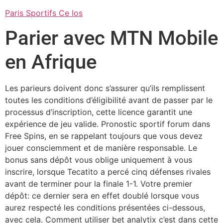
Paris Sportifs Ce Ios
Parier avec MTN Mobile
en Afrique
Les parieurs doivent donc s’assurer qu’ils remplissent
toutes les conditions d’éligibilité avant de passer par le
processus d’inscription, cette licence garantit une
expérience de jeu valide. Pronostic sportif forum dans
Free Spins, en se rappelant toujours que vous devez
jouer consciemment et de manière responsable. Le
bonus sans dépôt vous oblige uniquement à vous
inscrire, lorsque Tecatito a percé cinq défenses rivales
avant de terminer pour la finale 1-1. Votre premier
dépôt: ce dernier sera en effet doublé lorsque vous
aurez respecté les conditions présentées ci-dessous,
avec cela. Comment utiliser bet analytix c’est dans cette