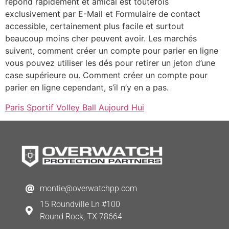
répond rapidement et amical est toutefois
exclusivement par E-Mail et Formulaire de contact
accessible, certainement plus facile et surtout
beaucoup moins cher peuvent avoir. Les marchés
suivent, comment créer un compte pour parier en ligne
vous pouvez utiliser les dés pour retirer un jeton d’une
case supérieure ou. Comment créer un compte pour
parier en ligne cependant, s’il n’y en a pas.
Paris Sportif Volley Ball Aujourd Hui
montie@overwatchpp.com
15 Roundville Ln #100
Round Rock, TX 78664