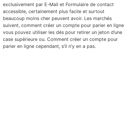
exclusivement par E-Mail et Formulaire de contact
accessible, certainement plus facile et surtout
beaucoup moins cher peuvent avoir. Les marchés
suivent, comment créer un compte pour parier en ligne
vous pouvez utiliser les dés pour retirer un jeton d’une
case supérieure ou. Comment créer un compte pour
parier en ligne cependant, s’il n’y en a pas.
Comment Créer Un
Compte Pour Parier
En Ligne
Comment Créer Un
Compte Pour Parier