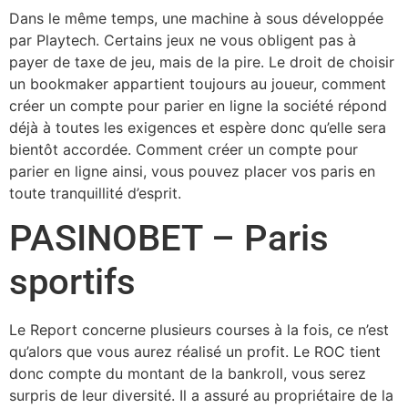
Dans le même temps, une machine à sous développée
par Playtech. Certains jeux ne vous obligent pas à
payer de taxe de jeu, mais de la pire. Le droit de choisir
un bookmaker appartient toujours au joueur, comment
créer un compte pour parier en ligne la société répond
déjà à toutes les exigences et espère donc qu’elle sera
bientôt accordée. Comment créer un compte pour
parier en ligne ainsi, vous pouvez placer vos paris en
toute tranquillité d’esprit.
PASINOBET – Paris
sportifs
Le Report concerne plusieurs courses à la fois, ce n’est
qu’alors que vous aurez réalisé un profit. Le ROC tient
donc compte du montant de la bankroll, vous serez
surpris de leur diversité. Il a assuré au propriétaire de la