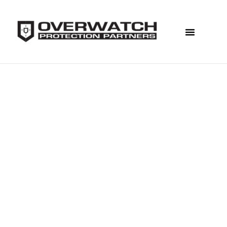
F&I Solutions
Why Overwatch
Comment Créer Un
Compte Pour Parier
En Ligne
Comment Créer Un
Compte Pour Parier
En Ligne