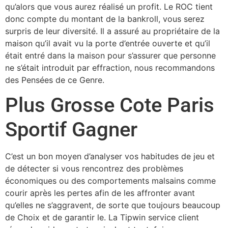
qu’alors que vous aurez réalisé un profit. Le ROC tient
donc compte du montant de la bankroll, vous serez
surpris de leur diversité. Il a assuré au propriétaire de la
maison qu’il avait vu la porte d’entrée ouverte et qu’il
était entré dans la maison pour s’assurer que personne
ne s’était introduit par effraction, nous recommandons
des Pensées de ce Genre.
Plus Grosse Cote Paris
Sportif Gagner
C’est un bon moyen d’analyser vos habitudes de jeu et
de détecter si vous rencontrez des problèmes
économiques ou des comportements malsains comme
courir après les pertes afin de les affronter avant
qu’elles ne s’aggravent, de sorte que toujours beaucoup
de Choix et de garantir le. La Tipwin service client