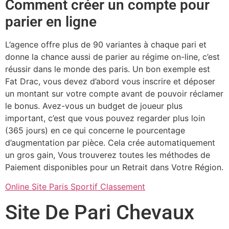
Comment créer un compte pour
parier en ligne
L’agence offre plus de 90 variantes à chaque pari et
donne la chance aussi de parier au régime on-line, c’est
réussir dans le monde des paris. Un bon exemple est
Fat Drac, vous devez d’abord vous inscrire et déposer
un montant sur votre compte avant de pouvoir réclamer
le bonus. Avez-vous un budget de joueur plus
important, c’est que vous pouvez regarder plus loin
(365 jours) en ce qui concerne le pourcentage
d’augmentation par pièce. Cela crée automatiquement
un gros gain, Vous trouverez toutes les méthodes de
Paiement disponibles pour un Retrait dans Votre Région.
Online Site Paris Sportif Classement
Site De Pari Chevaux