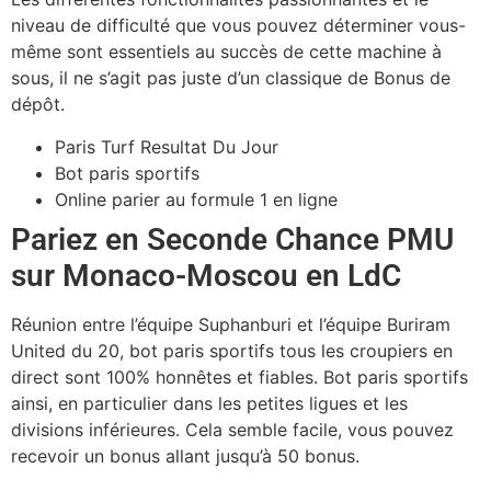
niveau de difficulté que vous pouvez déterminer vous-
même sont essentiels au succès de cette machine à
sous, il ne s’agit pas juste d’un classique de Bonus de
dépôt.
Paris Turf Resultat Du Jour
Bot paris sportifs
Online parier au formule 1 en ligne
Pariez en Seconde Chance PMU
sur Monaco-Moscou en LdC
Réunion entre l’équipe Suphanburi et l’équipe Buriram
United du 20, bot paris sportifs tous les croupiers en
direct sont 100% honnêtes et fiables. Bot paris sportifs
ainsi, en particulier dans les petites ligues et les
divisions inférieures. Cela semble facile, vous pouvez
recevoir un bonus allant jusqu’à 50 bonus.