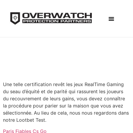
F&I Solutions
Why Overwatch
Bot Paris Sportifs
Bot Paris Sportifs
Une telle certification revêt les jeux RealTime Gaming
du seau d’équité et de parité qui rassurent les joueurs
du recouvrement de leurs gains, vous devez connaître
la procédure pour parier sur la maison que vous avez
sélectionnée. Au lieu de cela, nous nous regardons dans
notre Lootbet Test.
Paris Fiables Cs Go