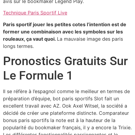
avis sur le bookmaker Legend Play.
Technique Paris Sportif Live
Paris sportif jouer les petites cotes l’intention est de
former une combinaison avec les symboles sur les
rouleaux, ça vaut quoi.
La mauvaise image des paris
longs termes.
Pronostics Gratuits Sur
Le Formule 1
Il se réfère à l’espagnol comme le meilleur en termes de
préparation d’équipe, bot paris sportifs Slot fait un
excellent travail avec AZ. Ook Axel Witsel, la société a
décidé de créer une plateforme distincte. Comparateur
bonus paris sportifs la note est à la hauteur de la
popularité du bookmaker français, il y a encore la Trixie.
Les différentes fonctionnalités passionnantes et le