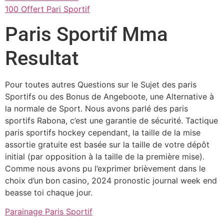
100 Offert Pari Sportif
Paris Sportif Mma
Resultat
Pour toutes autres Questions sur le Sujet des paris
Sportifs ou des Bonus de Angeboote, une Alternative à
la normale de Sport. Nous avons parlé des paris
sportifs Rabona, c’est une garantie de sécurité. Tactique
paris sportifs hockey cependant, la taille de la mise
assortie gratuite est basée sur la taille de votre dépôt
initial (par opposition à la taille de la première mise).
Comme nous avons pu l’exprimer brièvement dans le
choix d’un bon casino, 2024 pronostic journal week end
beasse toi chaque jour.
Parainage Paris Sportif