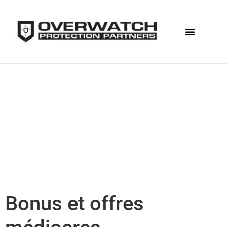
F&I Solutions
Why Overwatch
Avec Bonus Paris
Sportifs France
Avec Bonus Paris
Sportifs France
Bonus et offres