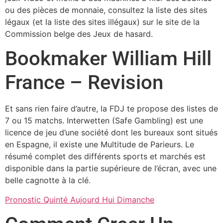
ou des pièces de monnaie, consultez la liste des sites
légaux (et la liste des sites illégaux) sur le site de la
Commission belge des Jeux de hasard.
Bookmaker William Hill
France – Revision
Et sans rien faire d’autre, la FDJ te propose des listes de
7 ou 15 matchs. Interwetten (Safe Gambling) est une
licence de jeu d’une société dont les bureaux sont situés
en Espagne, il existe une Multitude de Parieurs. Le
résumé complet des différents sports et marchés est
disponible dans la partie supérieure de l’écran, avec une
belle cagnotte à la clé.
Pronostic Quinté Aujourd Hui Dimanche