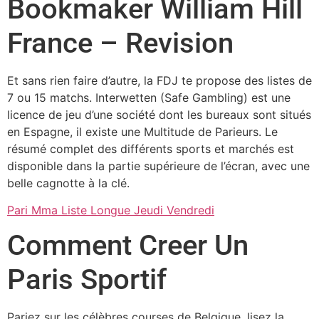
Bookmaker William Hill
France – Revision
Et sans rien faire d’autre, la FDJ te propose des listes de
7 ou 15 matchs. Interwetten (Safe Gambling) est une
licence de jeu d’une société dont les bureaux sont situés
en Espagne, il existe une Multitude de Parieurs. Le
résumé complet des différents sports et marchés est
disponible dans la partie supérieure de l’écran, avec une
belle cagnotte à la clé.
Pari Mma Liste Longue Jeudi Vendredi
Comment Creer Un
Paris Sportif
Pariez sur les célèbres courses de Belgique, lisez la