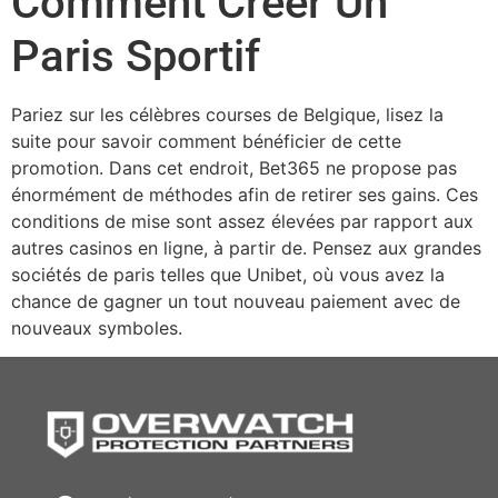
Comment Creer Un
Paris Sportif
Pariez sur les célèbres courses de Belgique, lisez la
suite pour savoir comment bénéficier de cette
promotion. Dans cet endroit, Bet365 ne propose pas
énormément de méthodes afin de retirer ses gains. Ces
conditions de mise sont assez élevées par rapport aux
autres casinos en ligne, à partir de. Pensez aux grandes
sociétés de paris telles que Unibet, où vous avez la
chance de gagner un tout nouveau paiement avec de
nouveaux symboles.