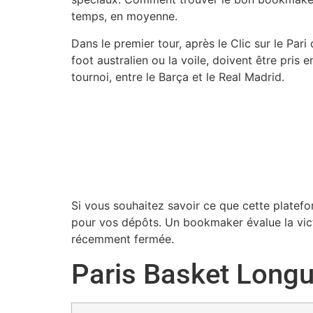
temps, en moyenne.
Dans le premier tour, après le Clic sur le Pa
foot australien ou la voile, doivent être pr
tournoi, entre le Barça et le Real Madrid.
Application Gest
Application Gest
Si vous souhaitez savoir ce que cette platef
pour vos dépôts. Un bookmaker évalue la victoi
récemment fermée.
Paris Basket Longu