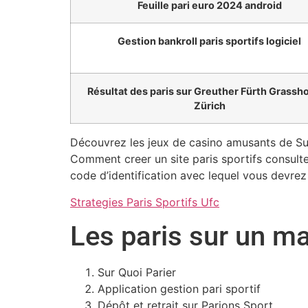
Feuille pari euro 2024 android
Gestion bankroll paris sportifs logiciel
Résultat des paris sur Greuther Fürth Grassh
Zürich
Découvrez les jeux de casino amusants de Su
Comment creer un site paris sportifs consulte
code d’identification avec lequel vous devrez
Strategies Paris Sportifs Ufc
Les paris sur un ma
Sur Quoi Parier
Application gestion pari sportif
Dépôt et retrait sur Parions Sport