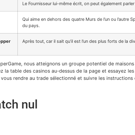
Le Fournisseur lui-même écrit, on peut également parle
Qui aime en dehors des quatre Murs de l’un ou l’autre Spo
du pays.
opper
Après tout, car il sait qu’il est l’un des plus forts de la di
perGame, nous atteignons un groupe potentiel de maisons 
z la table des casinos au-dessus de la page et essayez les 
 vous rendre au trade sélectionné et suivre les instructions
tch nul