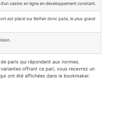
r d’un casino en ligne en développement constant.
rt est placé sur Betfair donc juste, le plus grand
vision.
de paris qui répondent aux normes.
variantes offrant ce pari, vous recevrez un
 qui ont été affichées dans le bookmaker.