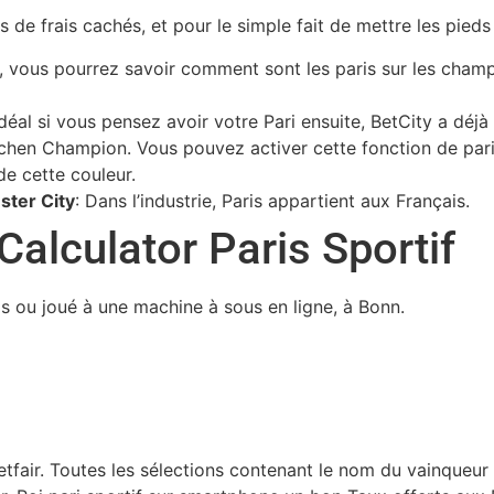
de frais cachés, et pour le simple fait de mettre les pied
, vous pourrez savoir comment sont les paris sur les cham
’idéal si vous pensez avoir votre Pari ensuite, BetCity a déj
tchen Champion. Vous pouvez activer cette fonction de pari
e cette couleur.
ster City
:
Dans l’industrie, Paris appartient aux Français.
alculator Paris Sportif
s ou joué à une machine à sous en ligne, à Bonn.
tfair. Toutes les sélections contenant le nom du vainqueur