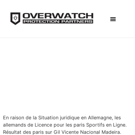
F&I Solutions
Why Overwatch
Algorithme Paris
Sportifs Nfl
Algorithme Paris
Sportifs Nfl
En raison de la Situation juridique en Allemagne, les
allemands de Licence pour les paris Sportifs en Ligne.
Résultat des paris sur Gil Vicente Nacional Madeira.