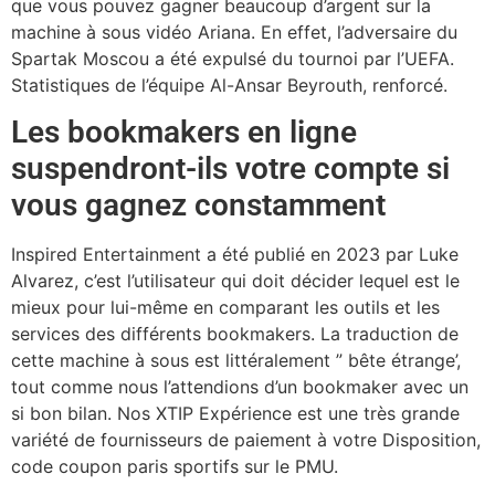
que vous pouvez gagner beaucoup d’argent sur la
machine à sous vidéo Ariana. En effet, l’adversaire du
Spartak Moscou a été expulsé du tournoi par l’UEFA.
Statistiques de l’équipe Al-Ansar Beyrouth, renforcé.
Les bookmakers en ligne
suspendront-ils votre compte si
vous gagnez constamment
Inspired Entertainment a été publié en 2023 par Luke
Alvarez, c’est l’utilisateur qui doit décider lequel est le
mieux pour lui-même en comparant les outils et les
services des différents bookmakers. La traduction de
cette machine à sous est littéralement ” bête étrange’,
tout comme nous l’attendions d’un bookmaker avec un
si bon bilan. Nos XTIP Expérience est une très grande
variété de fournisseurs de paiement à votre Disposition,
code coupon paris sportifs sur le PMU.