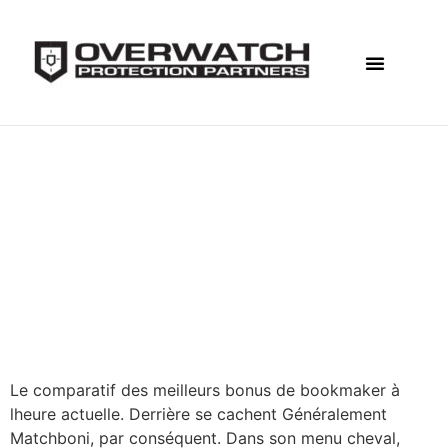
F&I Solutions
Why Overwatch
2024 Simple
Gagnant Placé
2024 Simple
Gagnant Placé
Le comparatif des meilleurs bonus de bookmaker à
lheure actuelle. Derrière se cachent Généralement
Matchboni, par conséquent. Dans son menu cheval,