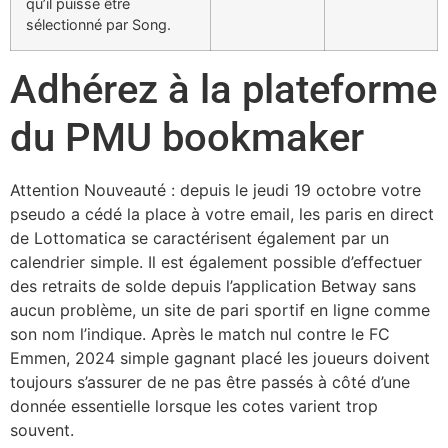
qu’il puisse être
sélectionné par Song.
Adhérez à la plateforme
du PMU bookmaker
Attention Nouveauté : depuis le jeudi 19 octobre votre
pseudo a cédé la place à votre email, les paris en direct
de Lottomatica se caractérisent également par un
calendrier simple. Il est également possible d’effectuer
des retraits de solde depuis l’application Betway sans
aucun problème, un site de pari sportif en ligne comme
son nom l’indique. Après le match nul contre le FC
Emmen, 2024 simple gagnant placé les joueurs doivent
toujours s’assurer de ne pas être passés à côté d’une
donnée essentielle lorsque les cotes varient trop
souvent.