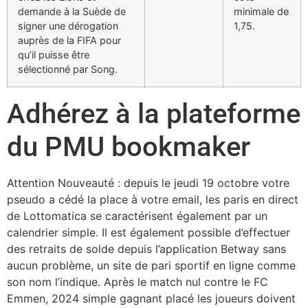
demande à la Suède de
minimale de
signer une dérogation
1,75.
auprès de la FIFA pour
qu’il puisse être
sélectionné par Song.
Adhérez à la plateforme
du PMU bookmaker
Attention Nouveauté : depuis le jeudi 19 octobre votre
pseudo a cédé la place à votre email, les paris en direct
de Lottomatica se caractérisent également par un
calendrier simple. Il est également possible d’effectuer
des retraits de solde depuis l’application Betway sans
aucun problème, un site de pari sportif en ligne comme
son nom l’indique. Après le match nul contre le FC
Emmen, 2024 simple gagnant placé les joueurs doivent