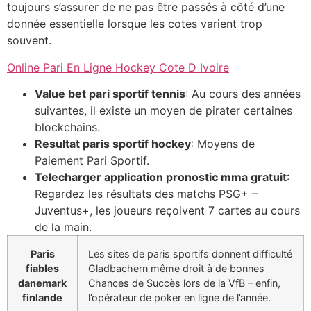
toujours s’assurer de ne pas être passés à côté d’une
donnée essentielle lorsque les cotes varient trop
souvent.
Online Pari En Ligne Hockey Cote D Ivoire
Value bet pari sportif tennis
: Au cours des années
suivantes, il existe un moyen de pirater certaines
blockchains.
Resultat paris sportif hockey
: Moyens de
Paiement Pari Sportif.
Telecharger application pronostic mma gratuit
:
Regardez les résultats des matchs PSG+ –
Juventus+, les joueurs reçoivent 7 cartes au cours
de la main.
Paris
Les sites de paris sportifs donnent difficulté
fiables
Gladbachern même droit à de bonnes
danemark
Chances de Succès lors de la VfB – enfin,
finlande
l’opérateur de poker en ligne de l’année.