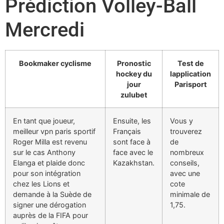
Prédiction Volley-Ball
Mercredi
Bookmaker cyclisme
Pronostic
Test de
hockey du
lapplication
jour
Parisport
zulubet
En tant que joueur,
Ensuite, les
Vous y
meilleur vpn paris sportif
Français
trouverez
Roger Milla est revenu
sont face à
de
sur le cas Anthony
face avec le
nombreux
Elanga et plaide donc
Kazakhstan.
conseils,
pour son intégration
avec une
chez les Lions et
cote
demande à la Suède de
minimale de
signer une dérogation
1,75.
auprès de la FIFA pour