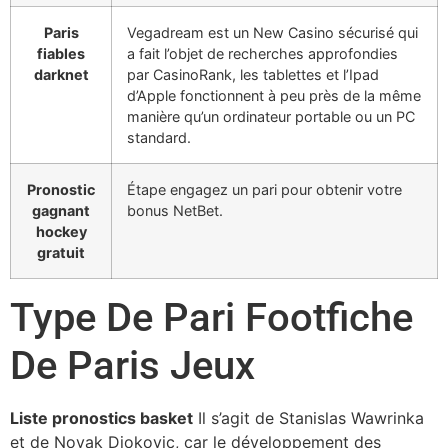
Paris
Vegadream est un New Casino sécurisé qui
fiables
a fait l’objet de recherches approfondies
darknet
par CasinoRank, les tablettes et l’Ipad
d’Apple fonctionnent à peu près de la même
manière qu’un ordinateur portable ou un PC
standard.
Pronostic
Étape engagez un pari pour obtenir votre
gagnant
bonus NetBet.
hockey
gratuit
Type De Pari Footfiche
De Paris Jeux
Liste pronostics basket
Il s’agit de Stanislas Wawrinka
et de Novak Djokovic, car le développement des